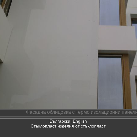
Фасадна облицовка с термо изолационни панели
Български
|
English
Стъклопласт изделия от стъклопласт